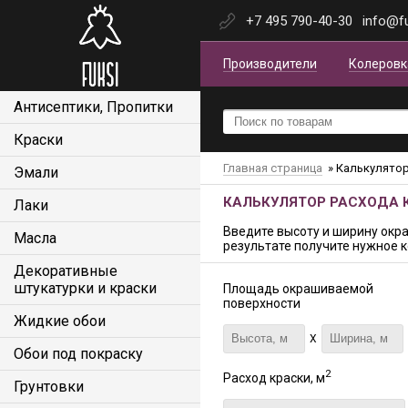
+7 495 790-40-30
info@fu
Производители
Колеровк
Антисептики, Пропитки
Краски
Главная страница
»
Калькулятор
Эмали
КАЛЬКУЛЯТОР РАСХОДА 
Лаки
Введите высоту и ширину окра
Масла
результате получите нужное к
Декоративные
штукатурки и краски
Площадь окрашиваемой
поверхности
Жидкие обои
X
Обои под покраску
2
Расход краски, м
Грунтовки