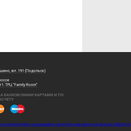
шино, вл. 191 (Подольск)
шоссе
т1. ТРЦ "Family Room"
А БАНКОВСКИМИ КАРТАМИ И ПО
АСЧЕТУ