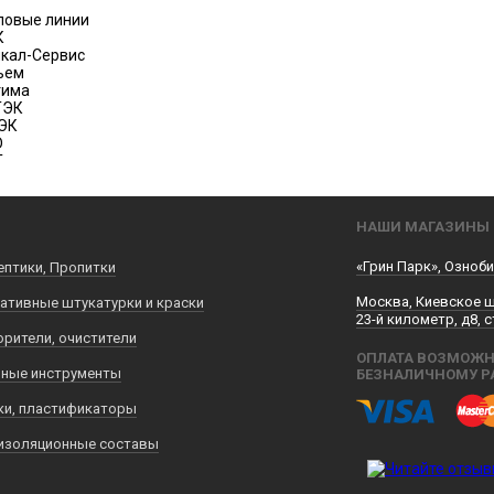
ловые линии
К
кал-Сервис
ъем
тима
ТЭК
ЭК
D
Т
НАШИ МАГАЗИНЫ
«Грин Парк», Озноби
ептики, Пропитки
Москва, Киевское 
ативные штукатурки и краски
23-й километр, д8, с
орители, очистители
ОПЛАТА ВОЗМОЖН
ные инструменты
БЕЗНАЛИЧНОМУ Р
ки, пластификаторы
изоляционные составы