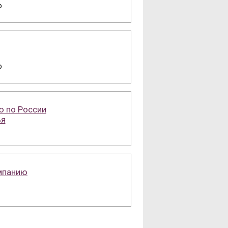
о
о
ю по России
ья
омпанию