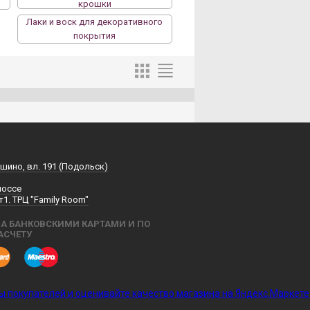
крошки
Лаки и воск для декоративного
покрытия
шино, вл. 191 (Подольск)
шоссе
т1. ТРЦ "Family Room"
А БАНКОВСКИМИ КАРТАМИ И ПО
АСЧЕТУ