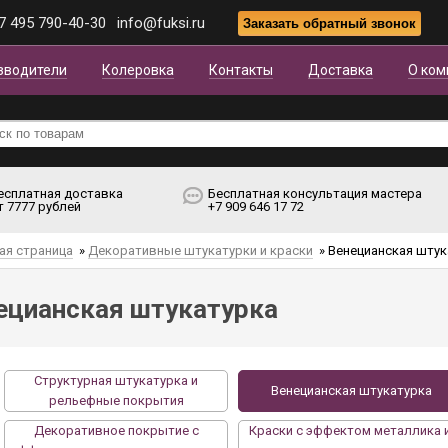
7 495 790-40-30
info@fuksi.ru
зводители
Колеровка
Контакты
Доставка
О ком
есплатная доставка
Бесплатная консультация мастера
т 7777 рублей
+7 909 646 17 72
ая страница
»
Декоративные штукатурки и краски
»
Венецианская штук
ецианская штукатурка
Структурная штукатурка и
Венецианская штукатурка
рельефные покрытия
Декоративное покрытие с
Краски с эффектом металлика 