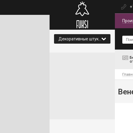
+
Прои
Декоративные штукатурки и краски
Б
о
Главн
Вен