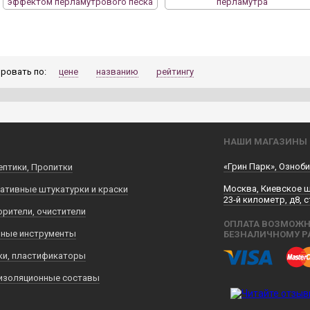
эффектом перламутрового песка
перламутра
ровать по:
цене
названию
рейтингу
НАШИ МАГАЗИНЫ
«Грин Парк», Озноби
ептики, Пропитки
Москва, Киевское 
ативные штукатурки и краски
23-й километр, д8, с
орители, очистители
ОПЛАТА ВОЗМОЖН
ные инструменты
БЕЗНАЛИЧНОМУ Р
ки, пластификаторы
изоляционные составы