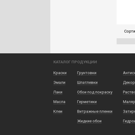
Сорти
КАТАЛОГ ПРОДУКЦИИ
Краски
Грунтовки
Антис
Эмали
Шпатлевки
Декор
Лаки
Обои под покраску
Раств
Масла
Герметики
Маляр
Клеи
Витражные пленки
Затир
Жидкие обои
Гидро