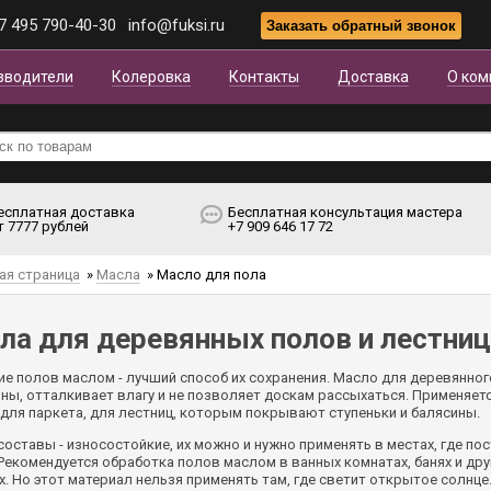
7 495 790-40-30
info@fuksi.ru
зводители
Колеровка
Контакты
Доставка
О ком
есплатная доставка
Бесплатная консультация мастера
т 7777 рублей
+7 909 646 17 72
ая страница
»
Масла
»
Масло для пола
ла для деревянных полов и лестниц
е полов маслом - лучший способ их сохранения. Масло для деревянног
ны, отталкивает влагу и не позволяет доскам рассыхаться. Применяетс
 для паркета, для лестниц, которым покрывают ступеньки и балясины.
 составы - износостойкие, их можно и нужно применять в местах, где п
 Рекомендуется обработка полов маслом в ванных комнатах, банях и дру
х. Но этот материал нельзя применять там, где светит открытое солнце