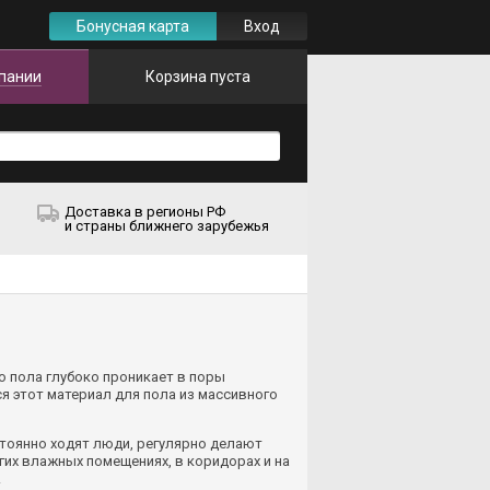
Бонусная карта
Вход
пании
Корзина пуста
Доставка в регионы РФ
и страны ближнего зарубежья
о пола глубоко проникает в поры
я этот материал для пола из массивного
остоянно ходят люди, регулярно делают
гих влажных помещениях, в коридорах и на
.