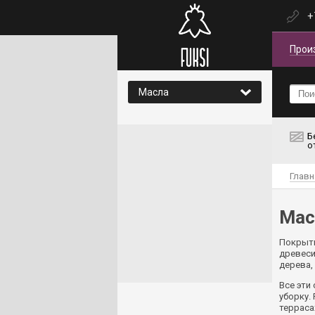
+
Прои
Масла
Б
о
Главн
Мас
Покрыти
древеси
дерева,
Все эти
уборку.
терраса