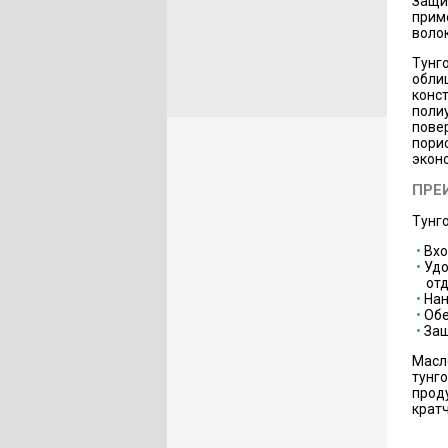
Защи
прим
воло
Тунг
обли
конс
поли
пове
пори
экон
ПРЕ
Тунг
Вхо
Удо
отд
Нан
Обе
Защ
Масл
тунго
прод
крат