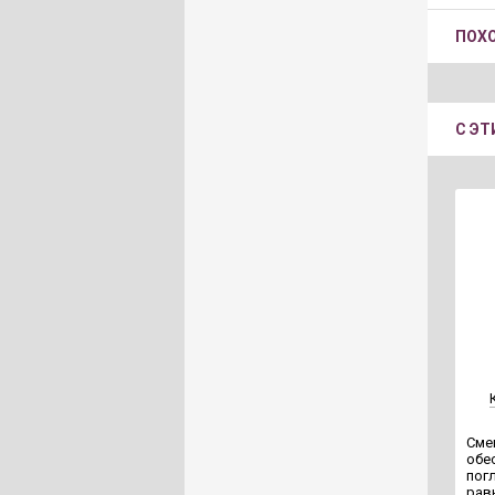
ПОХ
С Э
Сме
обе
пог
рав