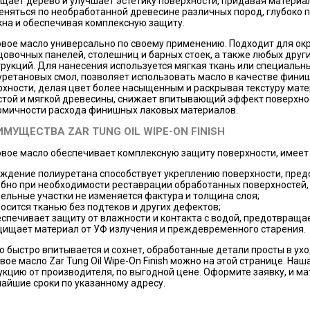
щает дерево и улучшает эстетику поверхности, придавая материа
еняться по необработанной древесине различных пород, глубоко 
кна и обеспечивая комплексную защиту.
овое масло универсально по своему применению. Подходит для окр
цовочных панелей, столешниц и барных стоек, а также любых дру
трукций. Для нанесения используется мягкая ткань или специальны
уретановых смол, позволяет использовать масло в качестве финиш
рхности, делая цвет более насыщенным и раскрывая текстуру мат
стой и мягкой древесины, снижает впитывающий эффект поверхнос
омичности расхода финишных лаковых материалов.
ИМУЩЕСТВА ZAR TUNG OIL WIPE-ON FINISH
овое масло обеспечивает комплексную защиту поверхности, имее
ждение полиуретана способствует укреплению поверхности, пре
бно при необходимости реставрации обработанных поверхностей,
ельные участки не изменяется фактура и толщина слоя;
осится тканью без подтеков и других дефектов;
спечивает защиту от влажности и контакта с водой, предотвращ
ищает материал от УФ излучения и преждевременного старения.
о быстро впитывается и сохнет, обработанные детали просты в ухо
вое масло Zar Tung Oil Wipe-On Finish можно на этой странице. Н
укцию от производителя, по выгодной цене. Оформите заявку, и м
чайшие сроки по указанному адресу.