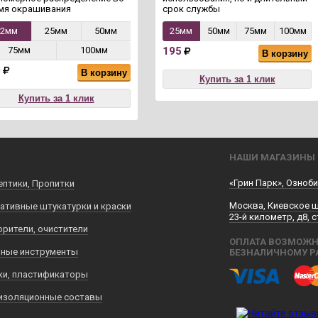
мя окрашивания
срок службы
12мм
25мм
50мм
25мм
50мм
75мм
100мм
75мм
100мм
195
В корзину
0
В корзину
Купить за 1 клик
Купить за 1 клик
НАШИ МАГАЗИНЫ
«Грин Парк», Озноби
ептики, Пропитки
Москва, Киевское 
ативные штукатурки и краски
23-й километр, д8, с
орители, очистители
ОПЛАТА ВОЗМОЖН
ные инструменты
БЕЗНАЛИЧНОМУ Р
ки, пластификаторы
изоляционные составы