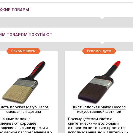
ОЖИЕ ТОВАРЫ
ТИМ ТОВАРОМ ПОКУПАЮТ
Рекомендуем
Рекомендуем
Кисть плоская Maryo Decor,
Кисть плоская Maryo Decor с
смешанная щетина
искусственной щетиной
шанные волокна
Преимуществам кисти с
спечивают хорошее
синтетическими волокнами
лощение лака или краски и
относится не только простота
номерное распределение во
использования, но и длительный