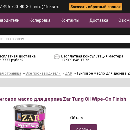
7 495 790-40-30
info@fuksi.ru
зводители
Колеровка
Контакты
Доставка
О ком
есплатная доставка
Бесплатная консультация мастера
т 7777 рублей
+7 909 646 17 72
ая страница
»
Все производители
»
ZAR
»
Тунговое масло для дерева Zar
нговое масло для дерева Zar Tung Oil Wipe-On Finish
Объем
0,946Мл