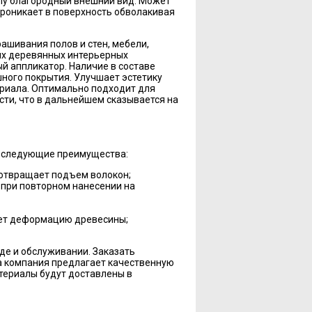
лу благородный внешний вид. Может
проникает в поверхность обволакивая
ашивания полов и стен, мебели,
гих деревянных интерьерных
й аппликатор. Наличие в составе
ного покрытия. Улучшает эстетику
ериала. Оптимально подходит для
ти, что в дальнейшем сказывается на
т следующие преимущества:
дотвращает подъем волокон;
 при повторном нанесении на
ает деформацию древесины;
де и обслуживании. Заказать
аша компания предлагает качественную
атериалы будут доставлены в